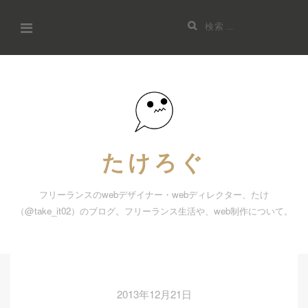
コ
検
ン
索:
テ
ン
ツ
へ
ス
キ
たけろぐ
ッ
プ
フリーランスのwebデザイナー・webディレクター、たけ
（@take_it02）のブログ。フリーランス生活や、web制作について。
2013年12月21日