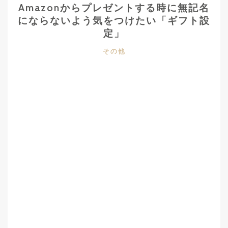
Amazonからプレゼントする時に無記名
にならないよう気をつけたい「ギフト設
定」
カ
その他
テ
ゴ
リ
ー