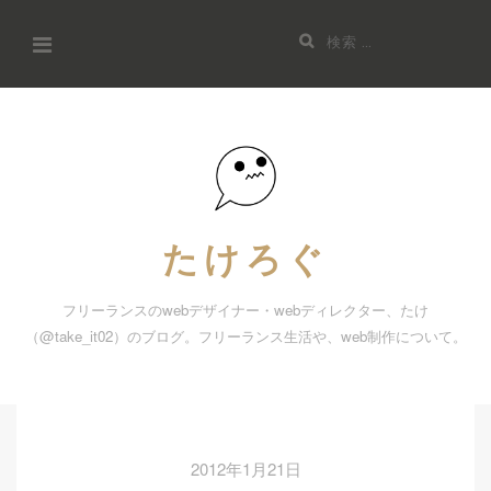
コ
検
ン
索:
テ
ン
ツ
へ
ス
キ
たけろぐ
ッ
プ
フリーランスのwebデザイナー・webディレクター、たけ
（@take_it02）のブログ。フリーランス生活や、web制作について。
2012年1月21日