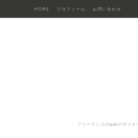
HOME
プロフィール
お問い合わせ
コ
ン
テ
ン
ツ
へ
ス
キ
ッ
プ
フリーランスのwebデザイナー