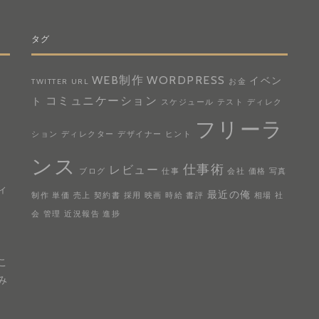
タグ
WEB制作
WORDPRESS
イベン
TWITTER
URL
お金
コミュニケーション
ト
スケジュール
テスト
ディレク
フリーラ
ション
ディレクター
デザイナー
ヒント
ンス
仕事術
レビュー
。
ブログ
仕事
会社
価格
写真
ィ
最近の俺
制作
単価
売上
契約書
採用
映画
時給
書評
相場
社
会
管理
近況報告
進捗
、
こ
み