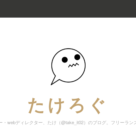
たけろぐ
・webディレクター、たけ（@take_it02）のブログ。フリーラ