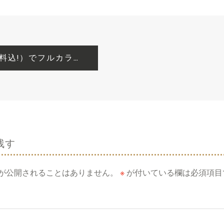
【作ってみた】1冊たった500円（送料込!）でフルカラーのオリジナル写真集が作れてしまうTOLOTが凄い件
残す
が公開されることはありません。
※
が付いている欄は必須項目