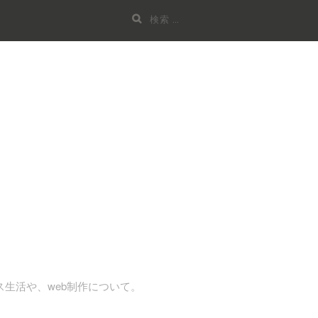
検
索:
ンス生活や、web制作について。