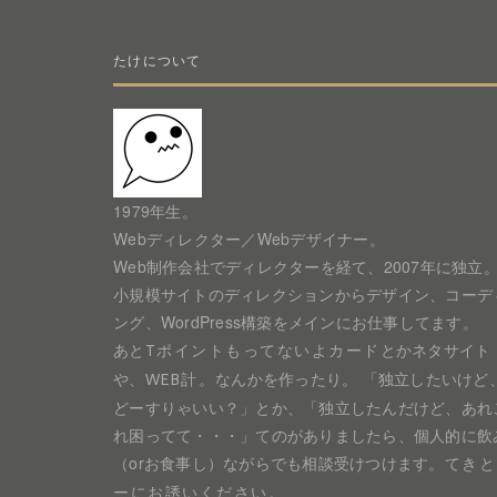
たけについて
1979年生。
Webディレクター／Webデザイナー。
Web制作会社でディレクターを経て、2007年に独立
小規模サイトのディレクションからデザイン、コーデ
ング、WordPress構築をメインにお仕事してます。
あと
とかネタサイト
Tポイントもってないよカード
や、
なんかを作ったり。 「独立したいけど
WEB計。
どーすりゃいい？」とか、「独立したんだけど、あれ
れ困ってて・・・」てのがありましたら、個人的に飲
（orお食事し）ながらでも相談受けつけます。
てきと
。
ーにお誘いください