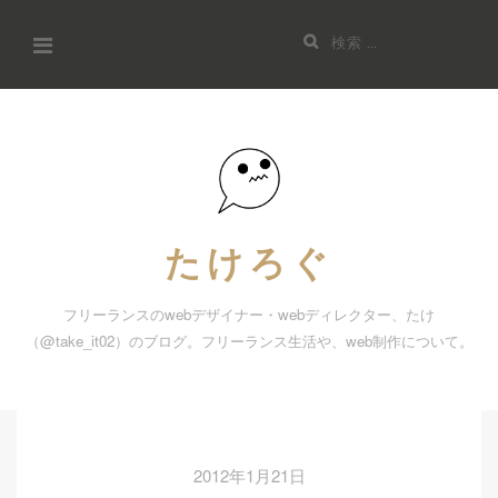
コ
検
ン
索:
テ
ン
ツ
へ
ス
キ
たけろぐ
ッ
プ
フリーランスのwebデザイナー・webディレクター、たけ
（@take_it02）のブログ。フリーランス生活や、web制作について。
2012年1月21日