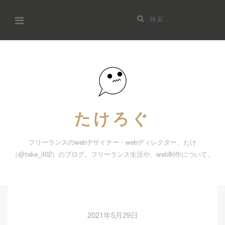
コ
検
ン
索:
テ
ン
ツ
へ
ス
キ
たけろぐ
ッ
プ
フリーランスのwebデザイナー・webディレクター、たけ
（@take_it02）のブログ。フリーランス生活や、web制作について。
2021年5月29日