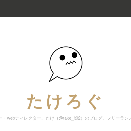
たけろぐ
・webディレクター、たけ（@take_it02）のブログ。フリーラ