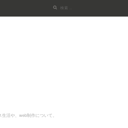
検
索:
ンス生活や、web制作について。