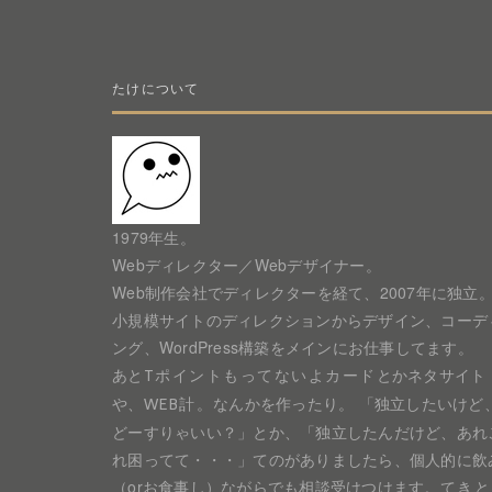
たけについて
1979年生。
Webディレクター／Webデザイナー。
Web制作会社でディレクターを経て、2007年に独立
小規模サイトのディレクションからデザイン、コーデ
ング、WordPress構築をメインにお仕事してます。
あと
とかネタサイト
Tポイントもってないよカード
や、
なんかを作ったり。 「独立したいけど
WEB計。
どーすりゃいい？」とか、「独立したんだけど、あれ
れ困ってて・・・」てのがありましたら、個人的に飲
（orお食事し）ながらでも相談受けつけます。
てきと