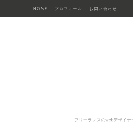
HOME
プロフィール
お問い合わせ
コ
ン
テ
ン
ツ
へ
ス
キ
ッ
プ
フリーランスのwebデザイナー