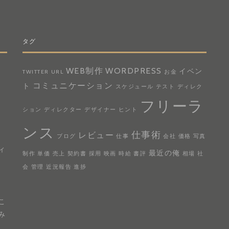
タグ
WEB制作
WORDPRESS
イベン
TWITTER
URL
お金
コミュニケーション
ト
スケジュール
テスト
ディレク
フリーラ
ション
ディレクター
デザイナー
ヒント
ンス
仕事術
レビュー
。
ブログ
仕事
会社
価格
写真
ィ
最近の俺
制作
単価
売上
契約書
採用
映画
時給
書評
相場
社
会
管理
近況報告
進捗
、
こ
み