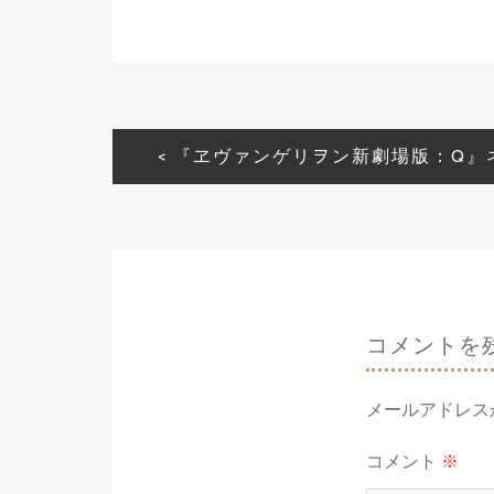
投
『ヱヴァンゲリヲン新劇場版：Q』
稿
ナ
ビ
ゲ
ー
コメントを
シ
ョ
メールアドレス
ン
コメント
※