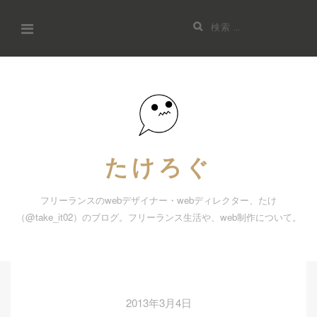
コ
検
ン
索:
テ
ン
ツ
へ
ス
キ
たけろぐ
ッ
プ
フリーランスのwebデザイナー・webディレクター、たけ
（@take_it02）のブログ。フリーランス生活や、web制作について。
2013年3月4日