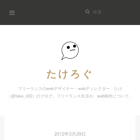
コ
検
ン
索:
テ
ン
ツ
へ
ス
キ
たけろぐ
ッ
プ
フリーランスのwebデザイナー・webディレクター、たけ
（@take_it02）のブログ。フリーランス生活や、web制作について。
2012年3月29日