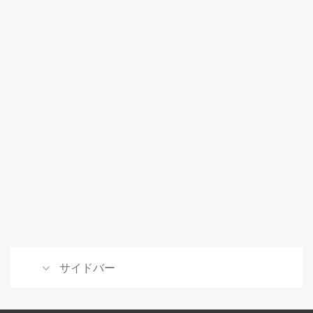
る！
知
っ
て
お
き
た
い
写
真
の
こ
と
100」
サイドバー
に
お