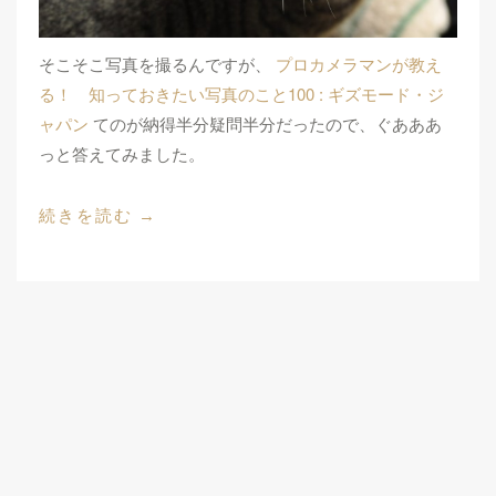
そこそこ写真を撮るんですが、
プロカメラマンが教え
る！ 知っておきたい写真のこと100 : ギズモード・ジ
ャパン
てのが納得半分疑問半分だったので、ぐあああ
っと答えてみました。
"「プ
続きを読む
→
ロ
カ
メ
ラ
マ
ン
が
教
え