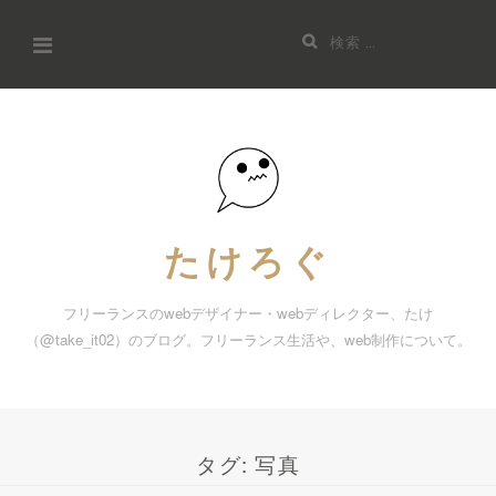
コ
検
ン
索:
テ
ン
ツ
へ
ス
キ
たけろぐ
ッ
プ
フリーランスのwebデザイナー・webディレクター、たけ
（@take_it02）のブログ。フリーランス生活や、web制作について。
タグ:
写真